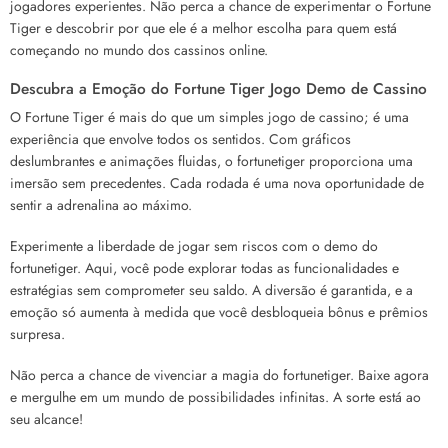
jogadores experientes. Não perca a chance de experimentar o Fortune
Tiger e descobrir por que ele é a melhor escolha para quem está
começando no mundo dos cassinos online.
Descubra a Emoção do Fortune Tiger Jogo Demo de Cassino
O Fortune Tiger é mais do que um simples jogo de cassino; é uma
experiência que envolve todos os sentidos. Com gráficos
deslumbrantes e animações fluidas, o fortunetiger proporciona uma
imersão sem precedentes. Cada rodada é uma nova oportunidade de
sentir a adrenalina ao máximo.
Experimente a liberdade de jogar sem riscos com o demo do
fortunetiger. Aqui, você pode explorar todas as funcionalidades e
estratégias sem comprometer seu saldo. A diversão é garantida, e a
emoção só aumenta à medida que você desbloqueia bônus e prêmios
surpresa.
Não perca a chance de vivenciar a magia do fortunetiger. Baixe agora
e mergulhe em um mundo de possibilidades infinitas. A sorte está ao
seu alcance!