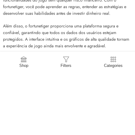
funcionalidades do jogo sem qualquer risco financeiro. Com o
fortunetiger, você pode aprender as regras, entender as estratégias e
desenvolver suas habilidades antes de investir dinheiro real.
Além disso, o fortunetiger proporciona uma plataforma segura e
confiável, garantindo que todos os dados dos usuários estejam
protegidos. A interface intuitiva e os gráficos de alta qualidade tornam
a experiência de jogo ainda mais envolvente e agradável.
Outra vantagem significativa é a possibilidade de acessar o fortunetiger
a qualquer momento e em qualquer lugar, graças à compatibilidade
Shop
Filters
Categories
com dispositivos móveis. Isso significa que você pode desfrutar do
jogo demo do cassino Fortune Tiger em seu smartphone ou tablet, sem
perder a qualidade da experiência.
Por fim, o fortunetiger é uma excelente opção para aqueles que
desejam experimentar o mundo dos cassinos online sem
compromissos financeiros. Com uma ampla variedade de recursos e
uma jogabilidade imersiva, o Fortune Tiger Jogo Demo de Cassino é a
escolha perfeita para todos os amantes de jogos de azar.