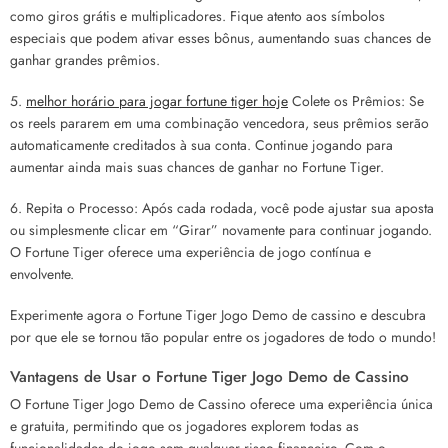
como giros grátis e multiplicadores. Fique atento aos símbolos
especiais que podem ativar esses bônus, aumentando suas chances de
ganhar grandes prêmios.
5.
melhor horário para jogar fortune tiger hoje
Colete os Prêmios: Se
os reels pararem em uma combinação vencedora, seus prêmios serão
automaticamente creditados à sua conta. Continue jogando para
aumentar ainda mais suas chances de ganhar no Fortune Tiger.
6. Repita o Processo: Após cada rodada, você pode ajustar sua aposta
ou simplesmente clicar em “Girar” novamente para continuar jogando.
O Fortune Tiger oferece uma experiência de jogo contínua e
envolvente.
Experimente agora o Fortune Tiger Jogo Demo de cassino e descubra
por que ele se tornou tão popular entre os jogadores de todo o mundo!
Vantagens de Usar o Fortune Tiger Jogo Demo de Cassino
O Fortune Tiger Jogo Demo de Cassino oferece uma experiência única
e gratuita, permitindo que os jogadores explorem todas as