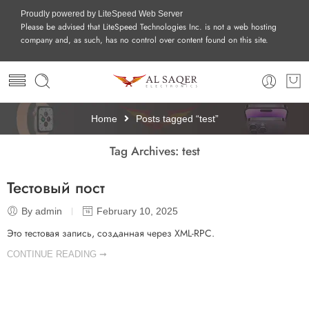
Proudly powered by LiteSpeed Web Server
Please be advised that LiteSpeed Technologies Inc. is not a web hosting
company and, as such, has no control over content found on this site.
Home
Posts tagged “test”
Tag Archives:
test
Тестовый пост
By admin
February 10, 2025
Это тестовая запись, созданная через XML-RPC.
CONTINUE READING ➞