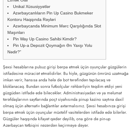
Etmək Olar
Unikal Xüsusiyyətlər
Azərbaycanlıların Pin Up Casino Bukmeker
Kontoru Haqqında Rəyləri
Azərbaycanda Minimum Mərc Qarşılığında Slot
Maşınları
Pin Way Up Casino Sahibi Kimdir?
Pin Up-a Depozit Qoymağın Ən Yaxşı Yolu
Nədir?”
Şəxsi hesablarına pulsuz girişi bərpa etmək üçün oyunçular güzgülərin
istifadəsinə müraciət etməlidirlər. Bu hiylə, güzgünün ömrünü uzatmağa
imkan verir, hansısa anda hələ də bot tərəfindən tapılacaq və
bloklanacaq. Bundan sonra futbolçular rəhbərliyin təqdim etdiyi yeni
güzgüdən istifadə edə biləcəklər. Administrasiyadan və ya məlumat
tərəfdaşlarının saytlarında poçt siyahısında pinup kazino saytına daxil
olmaq üçün alternativ bağlantılar axtarmalısınız. Şəxsi hesabınıza girişi
bərpa etmək üçün oyunçular müxtəlif vasitələrdən istifadə edə bilərlər.
Güzgülər haqqında kifayət qədər deyilib, ona görə də pin-up
Azerbaycan tətbiqini nəzərdən keçirməyə dəyər.