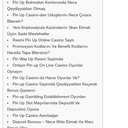
Pin Up Bukmeker Kontorunda Necə
Qeydi̇yyatdan Olmaq
Pin Up Casino-dan Uduşlarımı Necə Çıxara
Bilərəm?
Yeni Kriptovalyuta Kazinolarını Skan Etmək
Üçün Sadə Məsləhətlər
Rəsmi Pin Up Online Casino Saytı
Promosyon Kodlarını Və Benefit Kodlarını
Harada Tapa Bilərsiniz?
Pin Way Up Rəsmi Saytında
Onlayn Pin-up On Line Casino Oyunlar
Oynayın
Pin Up Casino-da Hansı Oyunlar Va?
Pin-up Casino Saytında Qeydiyyatdan Keçərək
Bonus Qazanın
Pin-up Gambling Establishment Oyunları
Pin Up Slot Maşınlarında Depozitli Ve
Depozitsiz Oyuna
Pin Up Casino Azerbaijan
Depozit Bonusu – Necə Əldə Etmək Və Mərc